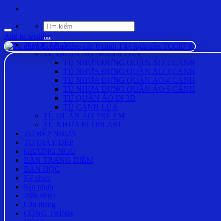
Tìm
kiếm:
Add to wishlist
TỦ QUẦN ÁO
TỦ QUẦN ÁO NGƯỜI LỚN
TỦ NHỰA ĐỰNG QUẦN ÁO 2 CÁNH
TỦ NHỰA ĐỰNG QUẦN ÁO 3 CÁNH
TỦ NHỰA ĐỰNG QUẦN ÁO 4 CÁNH
TỦ NHỰA ĐỰNG QUẦN ÁO 5 CÁNH
TỦ QUẦN ÁO IN 3D
TỦ CÁNH LÙA
TỦ QUẦN ÁO TRẺ EM
TỦ NHỰA ECOPLAST
TỦ BẾP NHỰA
TỦ GIẦY DÉP
GIƯỜNG NGỦ
BÀN TRANG ĐIỂM
BÀN HỌC
Kệ nhựa
Sàn nhựa
Trần nhựa
Cầu thang
CÔNG TRÌNH