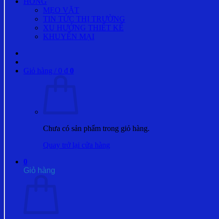
HÓNG
MẸO VẶT
TIN TỨC THỊ TRƯỜNG
XU HƯỚNG THIẾT KẾ
KHUYẾN MẠI
Giỏ hàng /
0
₫
0
Chưa có sản phẩm trong giỏ hàng.
Quay trở lại cửa hàng
0
Giỏ hàng