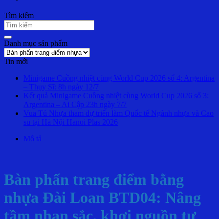
Tìm kiếm
Danh mục sản phẩm
Tin mới
Minigame Cuồng nhiệt cùng World Cup 2026 số 4: Argentina
– Thụy Sĩ: 8h ngày 12/7
Kết quả Minigame Cuồng nhiệt cùng World Cup 2026 số 3:
Argentina – Ai Cập 23h ngày 7/7
Vua Tủ Nhựa tham dự triển lãm Quốc tế Ngành nhựa và Cao
su tại Hà Nội Hanoi Plas 2026
Mô tả
Bàn phấn trang điểm bằng
nhựa Đài Loan BTD04: Nâng
tầm nhan sắc, khơi nguồn tự