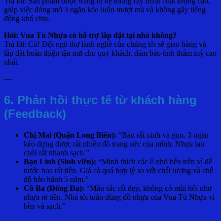
Trả lời: Sản phẩm được trang bị hệ thống ray trượt chất lượng cao,
giúp việc đóng mở 3 ngăn kéo luôn mượt mà và không gây tiếng
động khó chịu.
Hỏi: Vua Tủ Nhựa có hỗ trợ lắp đặt tại nhà không?
Trả lời: Có! Đội ngũ thợ lành nghề của chúng tôi sẽ giao hàng và
lắp đặt hoàn thiện tận nơi cho quý khách, đảm bảo tính thẩm mỹ cao
nhất.
—
6. Phản hồi thực tế từ khách hàng
(Feedback)
Chị Mai (Quận Long Biên):
“Bàn rất xinh và gọn. 3 ngăn
kéo đựng được rất nhiều đồ trang sức của mình. Nhựa lau
chùi rất nhanh sạch.”
Bạn Linh (Sinh viên):
“Mình thích các ô nhỏ bên trên vì để
nước hoa rất tiện. Giá cả quá hợp lý so với chất lượng và chế
độ bảo hành 5 năm.”
Cô Ba (Đống Đa):
“Màu sắc rất đẹp, không có mùi hôi như
nhựa rẻ tiền. Nhà tôi toàn dùng đồ nhựa của Vua Tủ Nhựa vì
bền và sạch.”