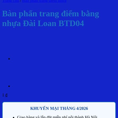
Trang chủ
/
Bàn phấn trang điểm nhựa
Bàn phấn trang điểm bằng
nhựa Đài Loan BTD04
1
₫
KHUYẾN MẠI THÁNG 4/2026
Giao hàng và lắp đặt miễn phí nội thành Hà Nội