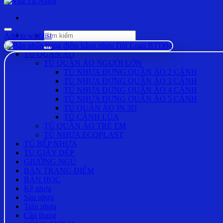
Tìm
Add to wishlist
kiếm:
TỦ QUẦN ÁO
TỦ QUẦN ÁO NGƯỜI LỚN
TỦ NHỰA ĐỰNG QUẦN ÁO 2 CÁNH
TỦ NHỰA ĐỰNG QUẦN ÁO 3 CÁNH
TỦ NHỰA ĐỰNG QUẦN ÁO 4 CÁNH
TỦ NHỰA ĐỰNG QUẦN ÁO 5 CÁNH
TỦ QUẦN ÁO IN 3D
TỦ CÁNH LÙA
TỦ QUẦN ÁO TRẺ EM
TỦ NHỰA ECOPLAST
TỦ BẾP NHỰA
TỦ GIẦY DÉP
GIƯỜNG NGỦ
BÀN TRANG ĐIỂM
BÀN HỌC
Kệ nhựa
Sàn nhựa
Trần nhựa
Cầu thang