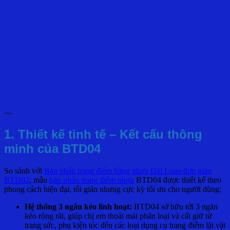
—
1. Thiết kế tinh tế – Kết cấu thông
minh của BTD04
So sánh với
Bàn phấn trang điểm bằng nhựa Đài Loan đơn giản
BTD02
, mẫu
bàn phấn trang điểm nhựa
BTD04 được thiết kế theo
phong cách hiện đại, tối giản nhưng cực kỳ tối ưu cho người dùng:
Hệ thống 3 ngăn kéo linh hoạt:
BTD04 sở hữu tới 3 ngăn
kéo rộng rãi, giúp chị em thoải mái phân loại và cất giữ từ
trang sức, phụ kiện tóc đến các loại dụng cụ trang điểm lặt vặt