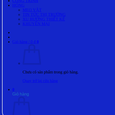
CÔNG TRÌNH
HÓNG
MẸO VẶT
TIN TỨC THỊ TRƯỜNG
XU HƯỚNG THIẾT KẾ
KHUYẾN MẠI
Giỏ hàng /
0
₫
0
Chưa có sản phẩm trong giỏ hàng.
Quay trở lại cửa hàng
0
Giỏ hàng