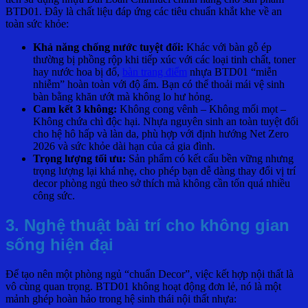
BTD01. Đây là chất liệu đáp ứng các tiêu chuẩn khắt khe về an
toàn sức khỏe:
Khả năng chống nước tuyệt đối:
Khác với bàn gỗ ép
thường bị phồng rộp khi tiếp xúc với các loại tinh chất, toner
hay nước hoa bị đổ,
bàn trang điểm
nhựa BTD01 “miễn
nhiễm” hoàn toàn với độ ẩm. Bạn có thể thoải mái vệ sinh
bàn bằng khăn ướt mà không lo hư hỏng.
Cam kết 3 không:
Không cong vênh – Không mối mọt –
Không chứa chì độc hại. Nhựa nguyên sinh an toàn tuyệt đối
cho hệ hô hấp và làn da, phù hợp với định hướng Net Zero
2026 và sức khỏe dài hạn của cả gia đình.
Trọng lượng tối ưu:
Sản phẩm có kết cấu bền vững nhưng
trọng lượng lại khá nhẹ, cho phép bạn dễ dàng thay đổi vị trí
decor phòng ngủ theo sở thích mà không cần tốn quá nhiều
công sức.
3. Nghệ thuật bài trí cho không gian
sống hiện đại
Để tạo nên một phòng ngủ “chuẩn Decor”, việc kết hợp nội thất là
vô cùng quan trọng. BTD01 không hoạt động đơn lẻ, nó là một
mảnh ghép hoàn hảo trong hệ sinh thái nội thất nhựa: