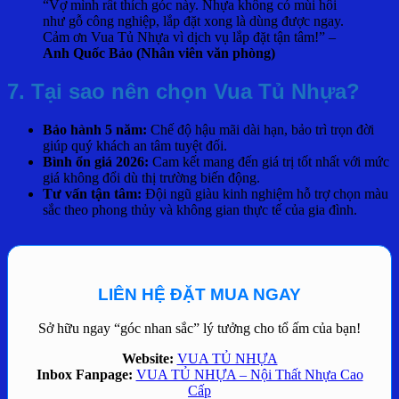
“Vợ mình rất thích góc này. Nhựa không có mùi hôi
như gỗ công nghiệp, lắp đặt xong là dùng được ngay.
Cảm ơn Vua Tủ Nhựa vì dịch vụ lắp đặt tận tâm!” –
Anh Quốc Bảo (Nhân viên văn phòng)
7. Tại sao nên chọn Vua Tủ Nhựa?
Bảo hành 5 năm:
Chế độ hậu mãi dài hạn, bảo trì trọn đời
giúp quý khách an tâm tuyệt đối.
Bình ổn giá 2026:
Cam kết mang đến giá trị tốt nhất với mức
giá không đổi dù thị trường biến động.
Tư vấn tận tâm:
Đội ngũ giàu kinh nghiệm hỗ trợ chọn màu
sắc theo phong thủy và không gian thực tế của gia đình.
LIÊN HỆ ĐẶT MUA NGAY
Sở hữu ngay “góc nhan sắc” lý tưởng cho tổ ấm của bạn!
Website:
VUA TỦ NHỰA
Inbox Fanpage:
VUA TỦ NHỰA – Nội Thất Nhựa Cao
Cấp