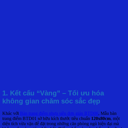
1. Kết cấu “Vàng” – Tối ưu hóa
không gian chăm sóc sắc đẹp
Khác với
Bàn trang điểm nhựa siêu đơn giản BTD06
, Mẫu bàn
trang điểm BTD01 sở hữu kích thước tiêu chuẩn
120x80cm
, một
diện tích vừa vặn để đặt trong những căn phòng ngủ hiện đại mà