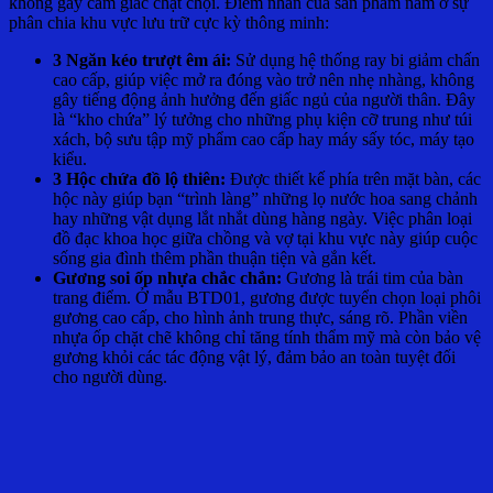
không gây cảm giác chật chội. Điểm nhấn của sản phẩm nằm ở sự
phân chia khu vực lưu trữ cực kỳ thông minh:
3 Ngăn kéo trượt êm ái:
Sử dụng hệ thống ray bi giảm chấn
cao cấp, giúp việc mở ra đóng vào trở nên nhẹ nhàng, không
gây tiếng động ảnh hưởng đến giấc ngủ của người thân. Đây
là “kho chứa” lý tưởng cho những phụ kiện cỡ trung như túi
xách, bộ sưu tập mỹ phẩm cao cấp hay máy sấy tóc, máy tạo
kiểu.
3 Hộc chứa đồ lộ thiên:
Được thiết kế phía trên mặt bàn, các
hộc này giúp bạn “trình làng” những lọ nước hoa sang chảnh
hay những vật dụng lắt nhắt dùng hàng ngày. Việc phân loại
đồ đạc khoa học giữa chồng và vợ tại khu vực này giúp cuộc
sống gia đình thêm phần thuận tiện và gắn kết.
Gương soi ốp nhựa chắc chắn:
Gương là trái tim của bàn
trang điểm. Ở mẫu BTD01, gương được tuyển chọn loại phôi
gương cao cấp, cho hình ảnh trung thực, sáng rõ. Phần viền
nhựa ốp chặt chẽ không chỉ tăng tính thẩm mỹ mà còn bảo vệ
gương khỏi các tác động vật lý, đảm bảo an toàn tuyệt đối
cho người dùng.