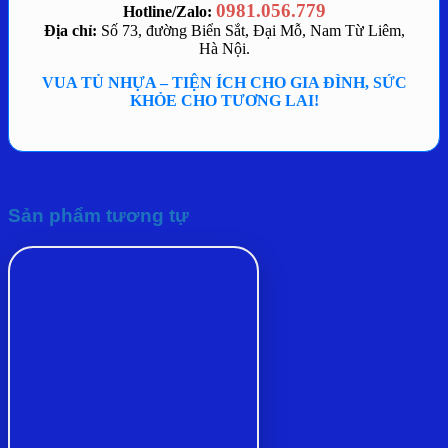
0981.056.779
Hotline/Zalo:
Địa chỉ:
Số 73, đường Biển Sắt, Đại Mỗ, Nam Từ Liêm,
Hà Nội.
VUA TỦ NHỰA – TIỆN ÍCH CHO GIA ĐÌNH, SỨC
KHỎE CHO TƯƠNG LAI!
Sản phẩm tương tự