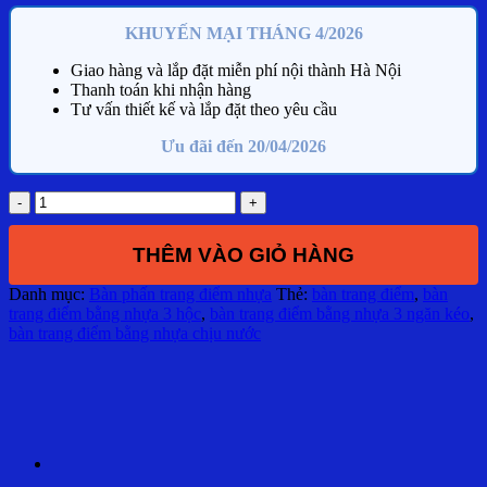
KHUYẾN MẠI THÁNG 4/2026
Giao hàng và lắp đặt miễn phí nội thành Hà Nội
Thanh toán khi nhận hàng
Tư vấn thiết kế và lắp đặt theo yêu cầu
Ưu đãi đến 20/04/2026
Bàn
trang
điểm
THÊM VÀO GIỎ HÀNG
3
ngăn
Danh mục:
Bàn phấn trang điểm nhựa
Thẻ:
bàn trang điểm
,
bàn
kéo
trang điểm bằng nhựa 3 hộc
,
bàn trang điểm bằng nhựa 3 ngăn kéo
,
3
bàn trang điểm bằng nhựa chịu nước
hộc
BTD01
số
lượng