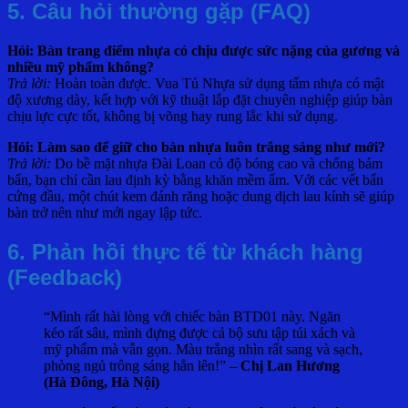
5. Câu hỏi thường gặp (FAQ)
Hỏi: Bàn trang điểm nhựa có chịu được sức nặng của gương và
nhiều mỹ phẩm không?
Trả lời:
Hoàn toàn được. Vua Tủ Nhựa sử dụng tấm nhựa có mật
độ xương dày, kết hợp với kỹ thuật lắp đặt chuyên nghiệp giúp bàn
chịu lực cực tốt, không bị võng hay rung lắc khi sử dụng.
Hỏi: Làm sao để giữ cho bàn nhựa luôn trắng sáng như mới?
Trả lời:
Do bề mặt nhựa Đài Loan có độ bóng cao và chống bám
bẩn, bạn chỉ cần lau định kỳ bằng khăn mềm ẩm. Với các vết bẩn
cứng đầu, một chút kem đánh răng hoặc dung dịch lau kính sẽ giúp
bàn trở nên như mới ngay lập tức.
6. Phản hồi thực tế từ khách hàng
(Feedback)
“Mình rất hài lòng với chiếc bàn BTD01 này. Ngăn
kéo rất sâu, mình đựng được cả bộ sưu tập túi xách và
mỹ phẩm mà vẫn gọn. Màu trắng nhìn rất sang và sạch,
phòng ngủ trông sáng hẳn lên!” –
Chị Lan Hương
(Hà Đông, Hà Nội)