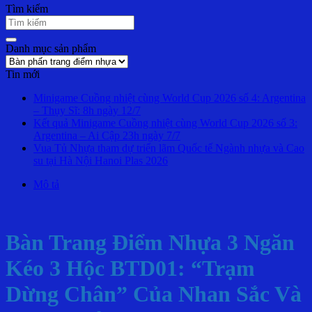
Tìm kiếm
Danh mục sản phẩm
Tin mới
Minigame Cuồng nhiệt cùng World Cup 2026 số 4: Argentina
– Thụy Sĩ: 8h ngày 12/7
Kết quả Minigame Cuồng nhiệt cùng World Cup 2026 số 3:
Argentina – Ai Cập 23h ngày 7/7
Vua Tủ Nhựa tham dự triển lãm Quốc tế Ngành nhựa và Cao
su tại Hà Nội Hanoi Plas 2026
Mô tả
Bàn Trang Điểm Nhựa 3 Ngăn
Kéo 3 Hộc BTD01: “Trạm
Dừng Chân” Của Nhan Sắc Và