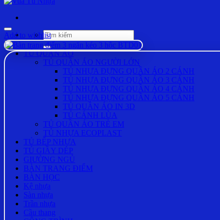
Tìm
Add to wishlist
kiếm:
TỦ QUẦN ÁO
TỦ QUẦN ÁO NGƯỜI LỚN
TỦ NHỰA ĐỰNG QUẦN ÁO 2 CÁNH
TỦ NHỰA ĐỰNG QUẦN ÁO 3 CÁNH
TỦ NHỰA ĐỰNG QUẦN ÁO 4 CÁNH
TỦ NHỰA ĐỰNG QUẦN ÁO 5 CÁNH
TỦ QUẦN ÁO IN 3D
TỦ CÁNH LÙA
TỦ QUẦN ÁO TRẺ EM
TỦ NHỰA ECOPLAST
TỦ BẾP NHỰA
TỦ GIẦY DÉP
GIƯỜNG NGỦ
BÀN TRANG ĐIỂM
BÀN HỌC
Kệ nhựa
Sàn nhựa
Trần nhựa
Cầu thang