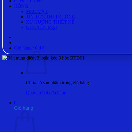
CÔNG TRÌNH
HÓNG
MẸO VẶT
TIN TỨC THỊ TRƯỜNG
XU HƯỚNG THIẾT KẾ
KHUYẾN MẠI
Giỏ hàng /
0
₫
0
Chưa có sản phẩm trong giỏ hàng.
Quay trở lại cửa hàng
0
Giỏ hàng